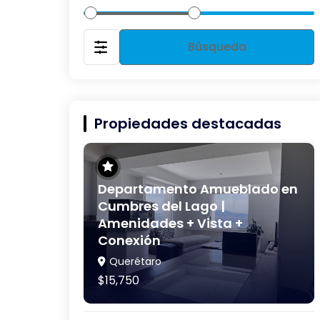
Búsqueda
Propiedades destacadas
Departamento Amueblado en
Cumbres del Lago |
Amenidades + Vista +
Conexión
Querétaro
$15,750