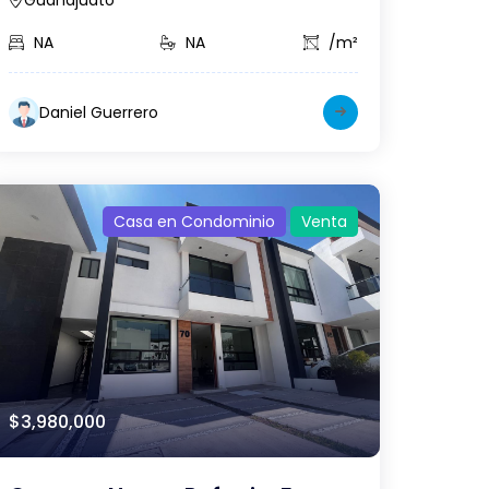
Guanajuato
NA
NA
/m²
Daniel Guerrero
Casa en Condominio
Venta
$3,980,000