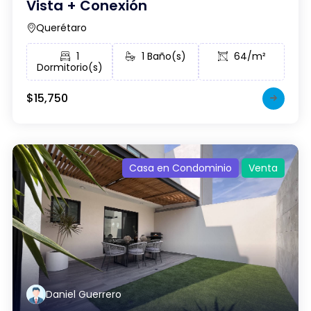
Vista + Conexión
Querétaro
1
1 Baño(s)
64/m²
Dormitorio(s)
$15,750
Casa en Condominio
Venta
Daniel Guerrero