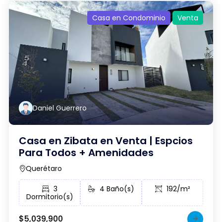
Casa en Condominio
Venta
Daniel Guerrero
Casa en Zibata en Venta | Espcios
Para Todos + Amenidades
Querétaro
3
4 Baño(s)
192/m²
Dormitorio(s)
$5,039,900