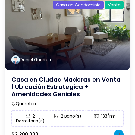
Casa en Condominio
Venta
Daniel Guerrero
Casa en Ciudad Maderas en Venta
| Ubicación Estrategica +
Amenidades Geniales
Querétaro
2
2 Baño(s)
133/m²
Dormitorio(s)
$2,200,000