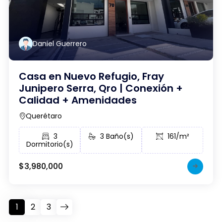
Daniel Guerrero
Casa en Nuevo Refugio, Fray
Junipero Serra, Qro | Conexión +
Calidad + Amenidades
Querétaro
3
3 Baño(s)
161/m²
Dormitorio(s)
$3,980,000
1
2
3