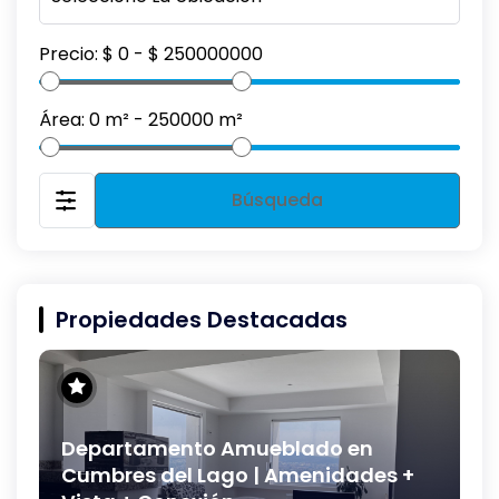
Precio:
$
0
- $
250000000
Área:
0
m² -
250000
m²
Búsqueda
Propiedades Destacadas
Departamento Amueblado en
Cumbres del Lago | Amenidades +