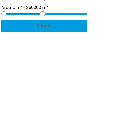
Area:
0
m² -
250000
m²
Search