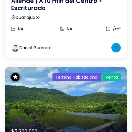
Allende | A 10 min del Centro +
Escriturado
Guanajuato
NA
NA
/m²
Daniel Guerrero
Terreno Habitacional
Venta
$5,200,000