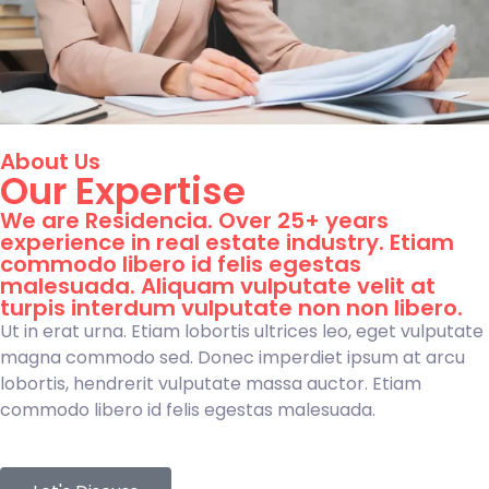
About Us
Our Expertise
We are Residencia. Over 25+ years
experience in real estate industry. Etiam
commodo libero id felis egestas
malesuada. Aliquam vulputate velit at
turpis interdum vulputate non non libero.
Ut in erat urna. Etiam lobortis ultrices leo, eget vulputate
magna commodo sed. Donec imperdiet ipsum at arcu
lobortis, hendrerit vulputate massa auctor. Etiam
commodo libero id felis egestas malesuada.