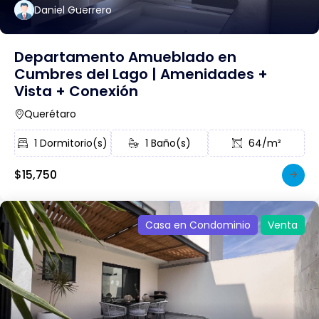
Daniel Guerrero
Departamento Amueblado en
Cumbres del Lago | Amenidades +
Vista + Conexión
Querétaro
1 Dormitorio(s)
1 Baño(s)
64/m²
$15,750
Casa en Condominio
Venta